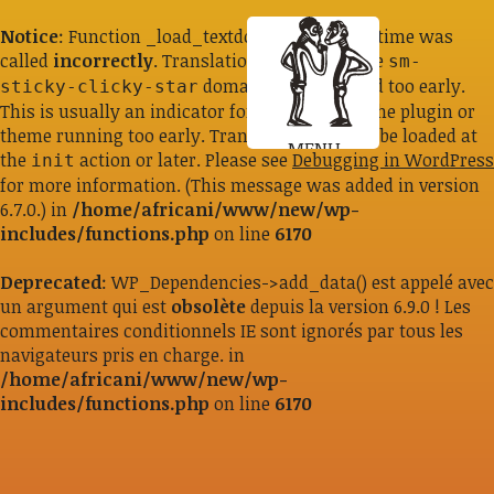
Notice
: Function _load_textdomain_just_in_time was
called
incorrectly
. Translation loading for the
sm-
domain was triggered too early.
sticky-clicky-star
This is usually an indicator for some code in the plugin or
theme running too early. Translations should be loaded at
MENU
the
action or later. Please see
Debugging in WordPress
init
for more information. (This message was added in version
6.7.0.) in
/home/africani/www/new/wp-
includes/functions.php
on line
6170
Deprecated
: WP_Dependencies->add_data() est appelé avec
un argument qui est
obsolète
depuis la version 6.9.0 ! Les
commentaires conditionnels IE sont ignorés par tous les
navigateurs pris en charge. in
/home/africani/www/new/wp-
includes/functions.php
on line
6170