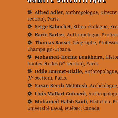
Alfred Adler
, Anthropologue, Directeu
section), Paris.
Serge Bahuchet
, Ethno-écologue, Pro
Karin Barber
, Anthropologue, Profes
Thomas Basset
, Géographe, Professe
Champaign-Urbana.
Mohamed-Hocine Benkheira
, Histo
e
hautes études (V
section), Paris.
Odile Journet-Diallo
, Anthropologue,
e
(V
section), Paris.
Susan Keech McIntosh
, Archéologue,
Lluís Mallart Guimerà
, Anthropologu
Mohamed Habib Saidi
, Historien, P
Université Laval, Québec, Canada.