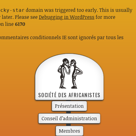
domain was triggered too early. This is usually
icky-star
 later. Please see
Debugging in WordPress
for more
n line
6170
 commentaires conditionnels IE sont ignorés par tous les
SOCIÉTÉ DES AFRICANISTES
Présen­­ta­­tion
Conseil d’administration
Membres