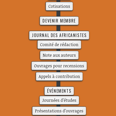
Cotisations
DEVENIR MEMBRE
JOURNAL DES AFRICANISTES
Comité de rédac­­tion
Note aux auteurs
Ouvrages pour recensions
Appels à contribution
ÉVÉNEMENTS
Journées d’études
Présentations d’ouvrages