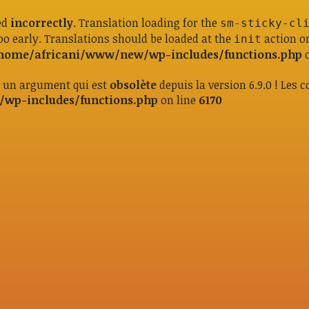
ed
incorrectly
. Translation loading for the
sm-sticky-cl
oo early. Translations should be loaded at the
action or
init
home/africani/www/new/wp-includes/functions.php
o
c un argument qui est
obsolète
depuis la version 6.9.0 ! Les
wp-includes/functions.php
on line
6170