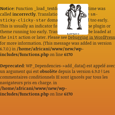
Notice
: Function _load_textdomain_just_in_time was
called
incorrectly
. Translation loading for the
sm-
domain was triggered too early.
sticky-clicky-star
This is usually an indicator for some code in the plugin or
theme running too early. Translations should be loaded at
MENU
the
action or later. Please see
Debugging in WordPress
init
for more information. (This message was added in version
6.7.0.) in
/home/africani/www/new/wp-
includes/functions.php
on line
6170
Deprecated
: WP_Dependencies->add_data() est appelé avec
un argument qui est
obsolète
depuis la version 6.9.0 ! Les
commentaires conditionnels IE sont ignorés par tous les
navigateurs pris en charge. in
/home/africani/www/new/wp-
includes/functions.php
on line
6170