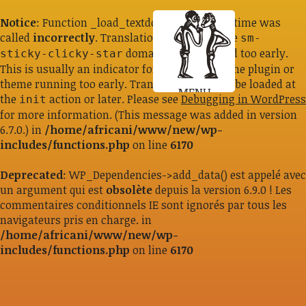
Notice
: Function _load_textdomain_just_in_time was
called
incorrectly
. Translation loading for the
sm-
domain was triggered too early.
sticky-clicky-star
This is usually an indicator for some code in the plugin or
theme running too early. Translations should be loaded at
MENU
the
action or later. Please see
Debugging in WordPress
init
for more information. (This message was added in version
6.7.0.) in
/home/africani/www/new/wp-
includes/functions.php
on line
6170
Deprecated
: WP_Dependencies->add_data() est appelé avec
un argument qui est
obsolète
depuis la version 6.9.0 ! Les
commentaires conditionnels IE sont ignorés par tous les
navigateurs pris en charge. in
/home/africani/www/new/wp-
includes/functions.php
on line
6170