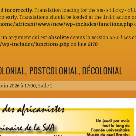
ed
incorrectly
. Translation loading for the
sm-sticky-cl
oo early. Translations should be loaded at the
action or
init
home/africani/www/new/wp-includes/functions.php
o
c un argument qui est
obsolète
depuis la version 6.9.0 ! Les
wp-includes/functions.php
on line
6170
OLONIAL, POSTCOLONIAL, DÉCOLONIAL
 juin 2026 à 17:00,
Salle 1