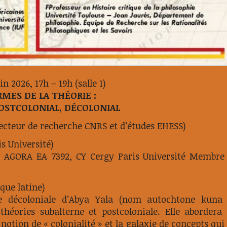
in 2026, 17h – 19h (salle 1)
RMES DE LA THÉORIE :
POSTCOLONIAL, DÉCOLONIAL
ecteur de recherche CNRS et d’études EHESS)
s Université)
s AGORA EA 7392, CY Cergy Paris Université Membre
que latine)
ie décoloniale d’Abya Yala (nom autochtone kuna
théories subalterne et postcoloniale. Elle abordera 
 notion de « colonialité » et la galaxie de concepts qui 