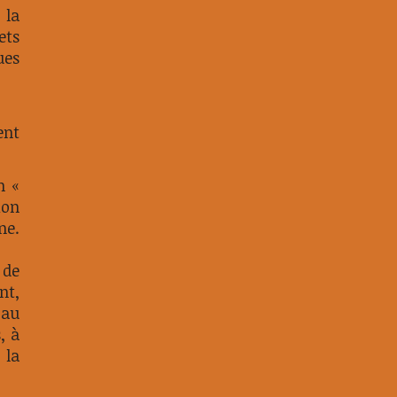
 la
ets
ues
ent
n «
ion
ne.
 de
nt,
 au
, à
 la