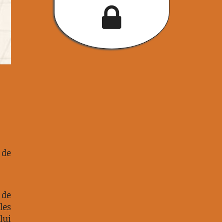
 de
 de
les
lui