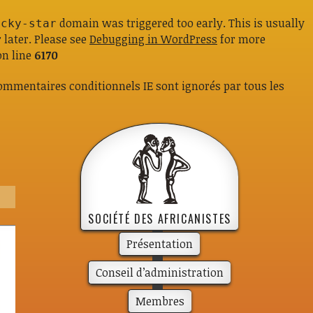
domain was triggered too early. This is usually
icky-star
 later. Please see
Debugging in WordPress
for more
n line
6170
 commentaires conditionnels IE sont ignorés par tous les
SOCIÉTÉ DES AFRICANISTES
Présen­­ta­­tion
Conseil d’administration
Membres