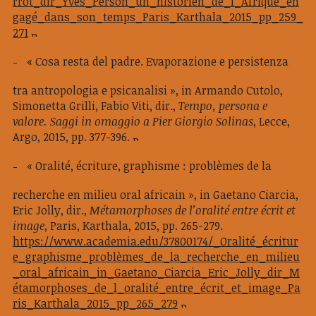
rrot_dir_Yves_Person_un_historien_de_l_Afrique_en
gagé_dans_son_temps_Paris_Karthala_2015_pp_259_
271
« Cosa resta del padre. Evaporazione e persistenza
tra antropologia e psicanalisi », in Armando Cutolo,
Simonetta Grilli, Fabio Viti, dir.,
Tempo, persona e
valore. Saggi in omaggio a Pier Giorgio Solinas
, Lecce,
Argo, 2015, pp. 377-396.
« Oralité, écriture, graphisme : problèmes de la
recherche en milieu oral africain », in Gaetano Ciarcia,
Eric Jolly, dir.,
Métamorphoses de l’oralité entre écrit et
image
, Paris, Karthala, 2015, pp. 265-279.
https://www.academia.edu/37800174/_Oralité_écritur
e_graphisme_problèmes_de_la_recherche_en_milieu
_oral_africain_in_Gaetano_Ciarcia_Eric_Jolly_dir_M
étamorphoses_de_l_oralité_entre_écrit_et_image_Pa
ris_Karthala_2015_pp_265_279