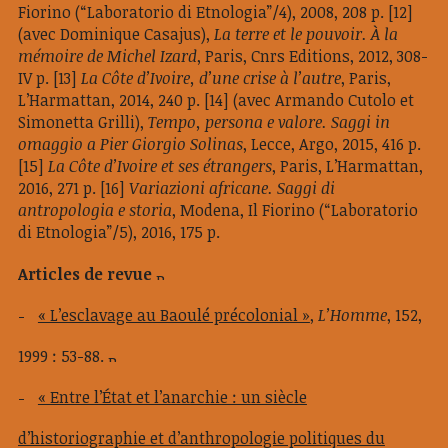
Fiorino (“Laboratorio di Etnologia”/4), 2008, 208 p.
[12]
(avec Dominique Casajus),
La terre et le pouvoir. À la
mémoire de Michel Izard
, Paris, Cnrs Editions, 2012, 308-
IV p.
[13]
La Côte d’Ivoire, d’une crise à l’autre
, Paris,
L’Harmattan, 2014, 240 p.
[14] (avec Armando Cutolo et
Simonetta Grilli),
Tempo, persona e valore. Saggi in
omaggio a Pier Giorgio Solinas
, Lecce, Argo, 2015, 416 p.
[15]
La Côte d’Ivoire et ses étrangers
, Paris, L’Harmattan,
2016, 271 p.
[16]
Variazioni africane. Saggi di
antropologia e storia
, Modena, Il Fiorino (“Laboratorio
di Etnologia”/5), 2016, 175 p.
Articles de revue
« L’esclavage au Baoulé précolonial »
,
L’Homme
, 152,
1999 : 53-88.
« Entre l’État et l’anarchie : un siècle
d’historiographie et d’anthropologie politiques du