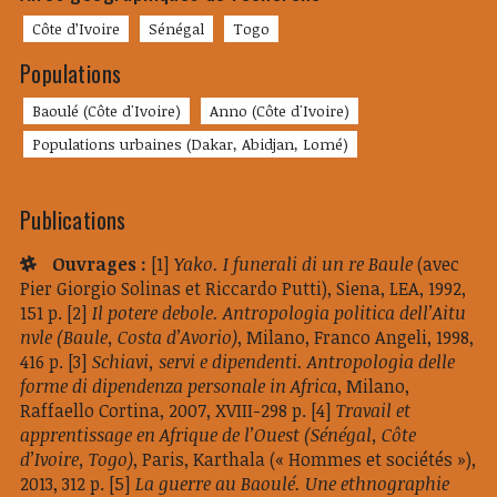
Côte d’Ivoire
Sénégal
Togo
Populations
Baoulé (Côte d'Ivoire)
Anno (Côte d'Ivoire)
Populations urbaines (Dakar, Abidjan, Lomé)
Publications
Ouvrages :
[1]
Yako. I funerali di un re Baule
(avec
Pier Giorgio Solinas et Riccardo Putti), Siena, LEA, 1992,
151 p.
[2]
Il potere debole. Antropologia politica dell’Aitu
nvle (Baule, Costa d’Avorio)
, Milano, Franco Angeli, 1998,
416 p.
[3]
Schiavi, servi e dipendenti. Antropologia delle
forme di dipendenza personale in Africa
, Milano,
Raffaello Cortina, 2007, XVIII-298 p.
[4]
Travail et
apprentissage en Afrique de l’Ouest (Sénégal, Côte
d’Ivoire, Togo)
, Paris, Karthala (« Hommes et sociétés »),
2013, 312 p.
[5]
La guerre au Baoulé. Une ethnographie