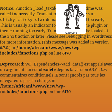
Notice
: Function _load_textdomain_just_in_time was
called
incorrectly
. Translation loading for the
sm-
domain was triggered too early.
sticky-clicky-star
This is usually an indicator for some code in the plugin or
theme running too early. Translations should be loaded at
MENU
the
action or later. Please see
Debugging in WordPress
init
for more information. (This message was added in version
6.7.0.) in
/home/africani/www/new/wp-
includes/functions.php
on line
6170
Deprecated
: WP_Dependencies->add_data() est appelé avec
un argument qui est
obsolète
depuis la version 6.9.0 ! Les
commentaires conditionnels IE sont ignorés par tous les
navigateurs pris en charge. in
/home/africani/www/new/wp-
includes/functions.php
on line
6170