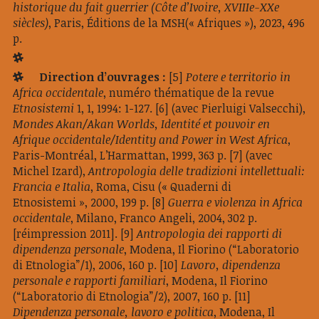
historique du fait guerrier (Côte d’Ivoire, XVIIIe-XXe
siècles)
, Paris, Éditions de la MSH(« Afriques »), 2023, 496
p.
Direction d’ouvrages :
[5]
Potere e territorio in
Africa occidentale
, numéro thématique de la revue
Etnosistemi
1, 1, 1994: 1-127.
[6] (avec Pierluigi Valsecchi),
Mondes Akan/Akan Worlds, Identité et pouvoir en
Afrique occidentale/Identity and Power in West Africa
,
Paris-Montréal, L’Harmattan, 1999, 363 p.
[7] (avec
Michel Izard),
Antropologia delle tradizioni intellettuali:
Francia e Italia
, Roma, Cisu (« Quaderni di
Etnosistemi », 2000, 199 p.
[8]
Guerra e violenza in Africa
occidentale
, Milano, Franco Angeli, 2004, 302 p.
[réimpression 2011].
[9]
Antropologia dei rapporti di
dipendenza personale
, Modena, Il Fiorino (“Laboratorio
di Etnologia”/1), 2006, 160 p.
[10]
Lavoro, dipendenza
personale e rapporti familiari
, Modena, Il Fiorino
(“Laboratorio di Etnologia”/2), 2007, 160 p.
[11]
Dipendenza personale, lavoro e politica
, Modena, Il