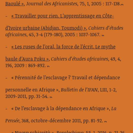
Baoulé »
,
Journal des Africanistes
, 75, 1, 2005 : 117-138.
« Travailler pour rien. L’apprentissage en Côte-
d’Ivoire urbaine (Abidjan, Toumodi) »
,
Cahiers d’études
africaines
, 45, 3-4 (179-180), 2005 : 1037-1067.
« Les ruses de l’oral, la force de l’écrit. Le mythe
baule d’Aura Poku »
,
Cahiers d’études africaines
, 49, 4,
196, 2009 : 869-892.
« Pérennité de l’esclavage ? Travail et dépendance
personnelle en Afrique »,
Bulletin de l’IFAN
, LIII, 1-2,
2009-2011, pp. 31-54.
« De l’esclavage à la dépendance en Afrique »,
La
Pensée
, 368, octobre-décembre 2011, pp. 81-92.
« Nuove schiavitù »,
Parolechiave
, 55-1, 2016, p. 21-36.