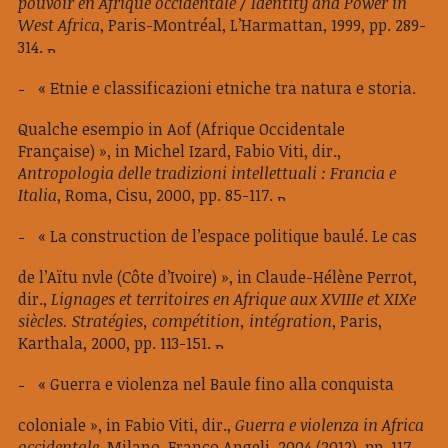
pouvoir en Afrique occidentale / Identity and Power in
West Africa
, Paris-Montréal, L’Harmattan, 1999, pp. 289-
314.
« Etnie e classificazioni etniche tra natura e storia.
Qualche esempio in Aof (Afrique Occidentale
Française) », in Michel Izard, Fabio Viti, dir.,
Antropologia delle tradizioni intellettuali : Francia e
Italia
, Roma, Cisu, 2000, pp. 85-117.
« La construction de l’espace politique baulé. Le cas
de l’Aïtu nvle (Côte d’Ivoire) », in Claude-Hélène Perrot,
dir.,
Lignages et territoires en Afrique aux XVIIIe et XIXe
siècles. Stratégies, compétition, intégration
, Paris,
Karthala, 2000, pp. 113-151.
« Guerra e violenza nel Baule fino alla conquista
coloniale », in Fabio Viti, dir.,
Guerra e violenza in Africa
occidentale
, Milano, Franco Angeli, 2004 (2012), pp. 117-