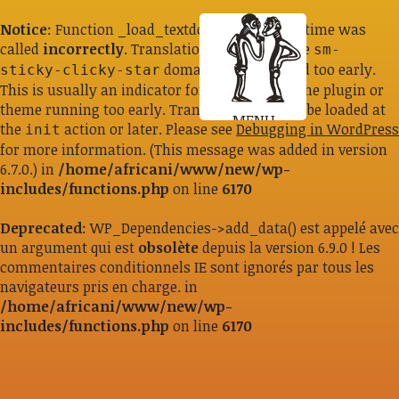
Notice
: Function _load_textdomain_just_in_time was
called
incorrectly
. Translation loading for the
sm-
domain was triggered too early.
sticky-clicky-star
This is usually an indicator for some code in the plugin or
theme running too early. Translations should be loaded at
MENU
the
action or later. Please see
Debugging in WordPress
init
for more information. (This message was added in version
6.7.0.) in
/home/africani/www/new/wp-
includes/functions.php
on line
6170
Deprecated
: WP_Dependencies->add_data() est appelé avec
un argument qui est
obsolète
depuis la version 6.9.0 ! Les
commentaires conditionnels IE sont ignorés par tous les
navigateurs pris en charge. in
/home/africani/www/new/wp-
includes/functions.php
on line
6170