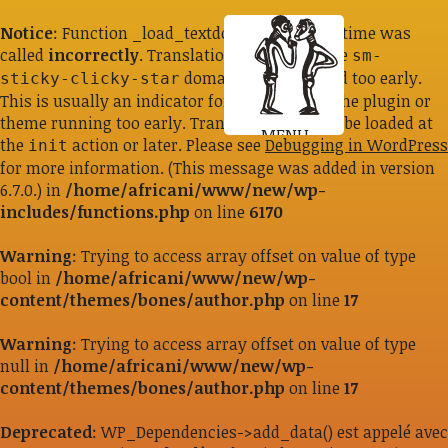
Notice
: Function _load_textdomain_just_in_time was
called
incorrectly
. Translation loading for the
sm-
domain was triggered too early.
sticky-clicky-star
This is usually an indicator for some code in the plugin or
theme running too early. Translations should be loaded at
MENU
the
action or later. Please see
Debugging in WordPress
init
for more information. (This message was added in version
6.7.0.) in
/home/africani/www/new/wp-
includes/functions.php
on line
6170
Warning
: Trying to access array offset on value of type
bool in
/home/africani/www/new/wp-
content/themes/bones/author.php
on line
17
Warning
: Trying to access array offset on value of type
null in
/home/africani/www/new/wp-
content/themes/bones/author.php
on line
17
Deprecated
: WP_Dependencies->add_data() est appelé avec